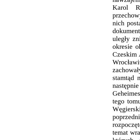
Karol R
przechow
nich post
dokumentó
uległy z
okresie o
Czeskim 
Wrocław
zachował
stamtąd n
następnie
Geheimes
tego tom
Węgiers
poprzedn
rozpoczęt
temat wr