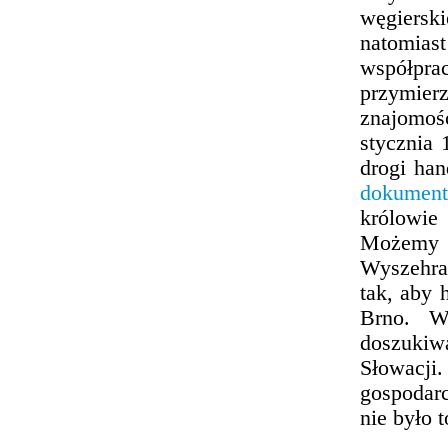
węgiersk
natomias
współpra
przymie
znajomoś
stycznia
drogi ha
dokument
królowie
Możemy d
Wyszehrad
tak, aby
Brno. W
doszukiwa
Słowacji
gospodarc
nie było 