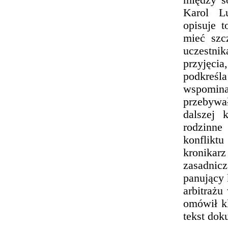
między s
Karol Lu
opisuje t
mieć szc
uczestni
przyjęci
podkreśla
wspominaj
przebywa
dalszej 
rodzinne
konfliktu
kronikarz
zasadnic
panujący 
arbitrażu
omówił k
tekst do