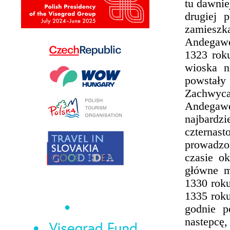
tu dawnie
drugiej 
zamieszka
Andegawe
1323 rok
wioska n
powstały
Zachwycaj
Andegawe
najbard
czternas
prowadzo
czasie ok
główne 
1330 rok
1335 roku
godnie p
nastepcę