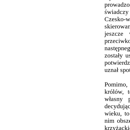
prowadzo
świadczy 
Czesko-
skierowa
jeszcze
przeciwk
następne
zostały u
potwierd
uznał spo
Pomimo, 
królów, 
własny p
decydują
wieku, to
nim obsz
krzyżack