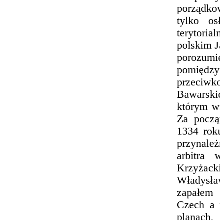
porządko
tylko os
terytoria
polskim J
porozum
pomiędzy
przeci
Bawarski
którym w
Za począ
1334 roku
przynale
arbitra
Krzyżack
Władysław
zapałem 
Czech a 
planach