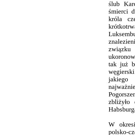
ślub Kar
śmierci 
króla cz
krótkotrw
Luksembur
znalezien
związku 
ukoronow
tak już 
węgiersk
jakiego
najważn
Pogorsze
zbliżyło
Habsburg
W okresi
polsko-cz