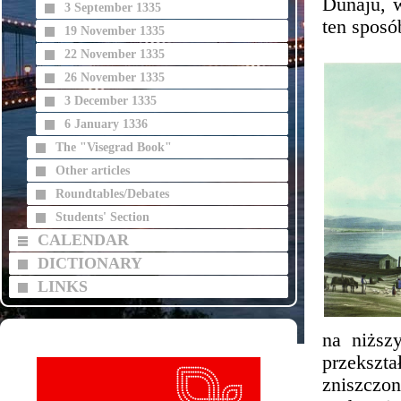
Dunaju, 
3 September 1335
ten sposó
19 November 1335
22 November 1335
26 November 1335
3 December 1335
6 January 1336
The "Visegrad Book"
Other articles
Roundtables/Debates
Students' Section
CALENDAR
DICTIONARY
LINKS
na niższ
przekszt
zniszczo