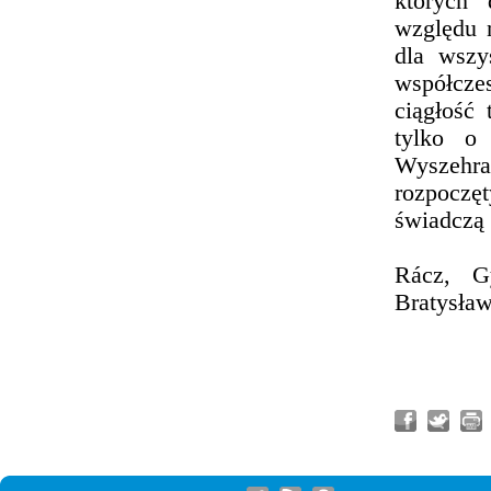
których 
względu n
dla wszy
współcz
ciągłość 
tylko o
Wyszehra
rozpoczę
świadczą
Rácz, G
Bratysław