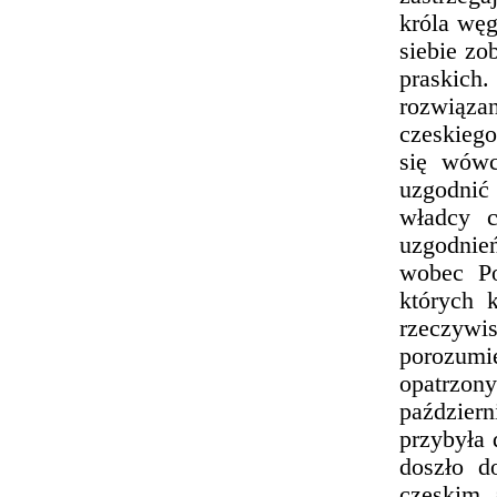
króla węg
siebie zo
praskich
rozwiąza
czeskiego
się wówc
uzgodnić
władcy c
uzgodnie
wobec Po
których 
rzeczywi
porozum
opatrzo
październ
przybyła 
doszło d
czeskim 