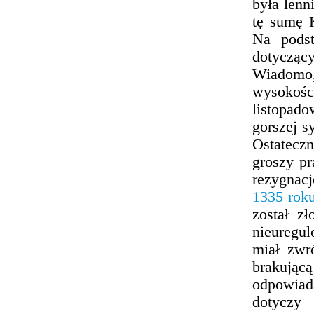
była lenn
tę sumę 
Na pods
dotyczący
Wiadomo,
wysokości
listopad
gorszej s
Ostateczn
groszy pr
rezygnacj
1335 rok
został z
nieuregul
miał zwr
brakując
odpowiad
dotyczy 