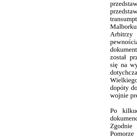
przedsta
przedstaw
transump
Malborku
Arbitrzy
pewnością
dokument
został p
się na w
dotychcz
Wielkieg
dopóty do
wojnie p
Po kilku
dokumenc
Zgodnie 
Pomorze