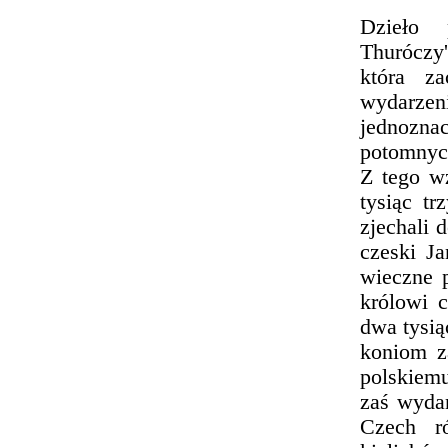
Dzieło 
Thuróczy'
która z
wydarzen
jednozna
potomnych
Z tego w
tysiąc tr
zjechali 
czeski J
wieczne 
królowi 
dwa tysią
koniom z
polskiemu
zaś wydan
Czech ró