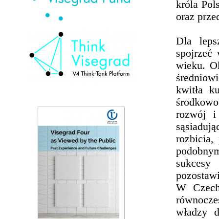
króla Pol
oraz prze
Dla lep
spojrzeć
wieku. O
średniow
kwitła k
środkowo
rozwój i
sąsiadują
rozbicia
podobnym
sukcesy 
pozostawi
W Czech
równocze
władzy d