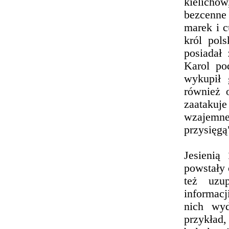
kielichów
bezcenne 
marek i 
król pol
posiadał 
Karol po
wykupił 
również 
zaatakuje
wzajemne
przysięgą
Jesienią
powstały 
też uzup
informac
nich wyd
przykład,