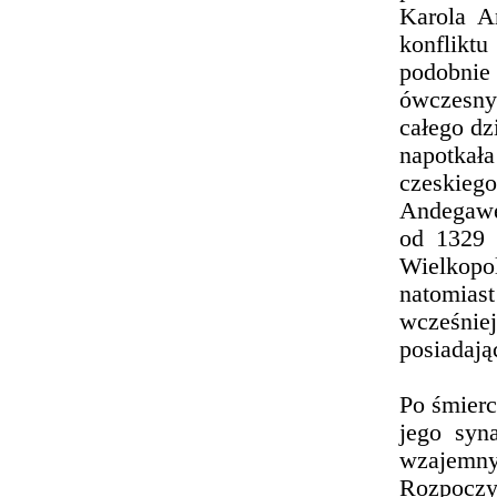
Karola A
konflikt
podobni
ówczesny
całego dz
napotkał
czeskie
Andegawen
od 1329 
Wielkopol
natomiast
wcześniej
posiadają
Po śmierc
jego syn
wzajemn
Rozpoczy