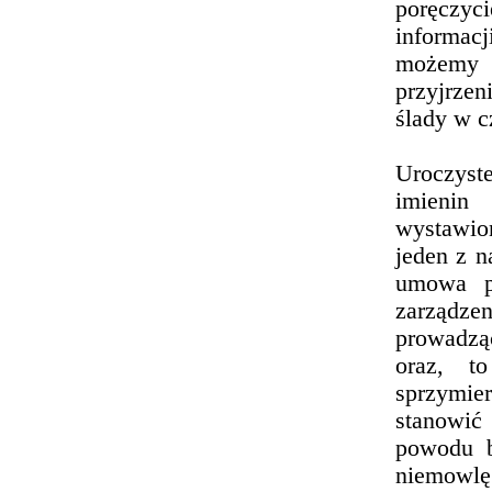
poręczyc
informac
możemy z
przyjrzen
ślady w cz
Uroczyst
imienin
wystawio
jeden z n
umowa 
zarządz
prowadząc
oraz, t
sprzymi
stanowić
powodu b
niemowlę