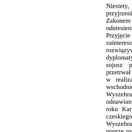
Niestety
przyjrze
Zakonem 
odniesien
Przyjęci
zainter
rozwiązyw
dyplomat
sojusz 
przetrwał
w realiz
wschodni
Wyszehra
odnawian
roku Kar
czeskieg
Wyszehra
poprze ro