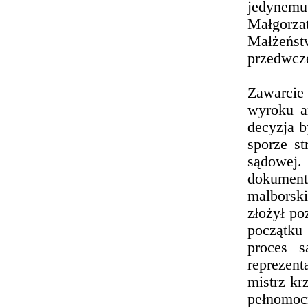
jedynem
Małgorz
Małżeńs
przedwcze
Zawarcie
wyroku a
decyzja b
sporze st
sądowej.
dokument
malborski
złożył p
początku
proces s
reprezen
mistrz kr
pełnomoc