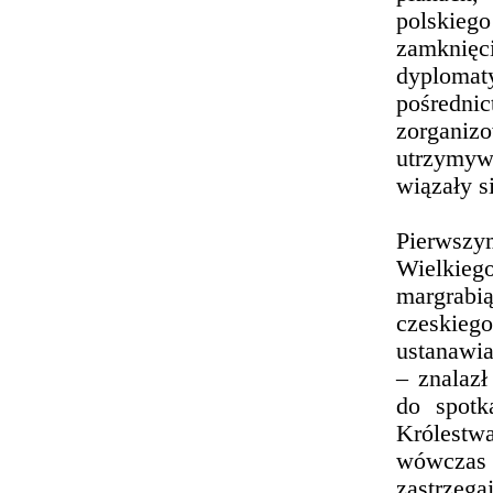
polskieg
zamknię
dyplomat
pośredn
zorganiz
utrzymyw
wiązały s
Pierwszy
Wielkieg
margrab
czeskieg
ustanawia
– znalazł
do spotk
Królestwa
wówczas 
zastrzega