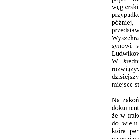
węgierski
przypadk
później
przedsta
Wyszehra
synowi s
Ludwikow
W średn
rozwiązyw
dzisiejs
miejsce s
Na zakoń
dokument
że w trak
do wielu
które pe
nawzajem