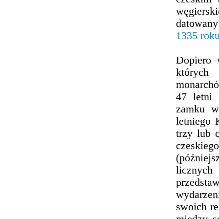
węgiersk
datowany
1335 rok
Dopiero 
których 
monarchó
47 letni
zamku wy
letniego 
trzy lub 
czeskieg
(później
licznych
przedsta
wydarzeni
swoich re