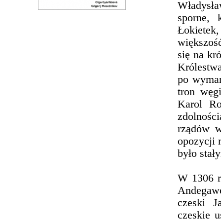
Władysław
sporne, 
Łokietek
większoś
się na kr
Królestw
po wymar
tron węg
Karol Ro
zdolnośc
rządów w
opozycji 
było stał
W 1306 r
Andegawe
czeski J
czeskie u