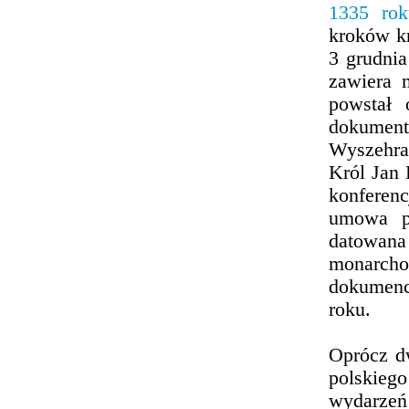
1335 rok
kroków kr
3 grudni
zawiera 
powstał 
dokument
Wyszehrad
Król Jan 
konferenc
umowa p
datowana 
monarcho
dokumenc
roku.
Oprócz d
polskieg
wydarzeń