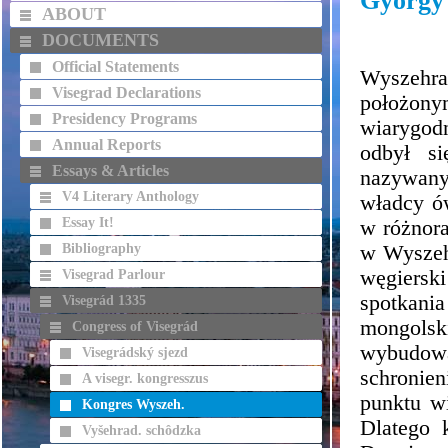
György
ABOUT
DOCUMENTS
Official Statements
Wyszehr
Visegrad Declarations
położon
Presidency Programs
wiarygodn
Annual Reports
odbył si
Essays & Articles
nazywany
V4 Literary Anthology
władcy ó
Essay It!
w różnora
Bibliography
w Wyszeh
węgierski
Visegrad Parlour
spotkan
Visegrád 1335
mongols
Congress of Visegrád
wybudow
Visegrádský sjezd
schronie
A visegr. kongresszus
punktu wi
Kongres Wyszeh.
Dlatego 
Vyšehrad. schôdzka