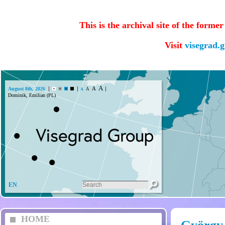
This is the archival site of the forme
Visit
visegrad.
A
A
August 8th, 2026
A
A
So
EN
HOME