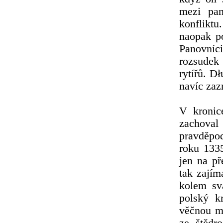
mezi pan
konfliktu
naopak p
Panovníci
rozsudek
rytířů. D
navíc zaz
V kronic
zachoval
pravděpo
roku 133
jen na př
tak zajím
kolem sv
polský k
věčnou mí