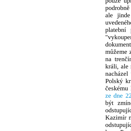
pouze up
podrobně 
ale jind
uvedenéh
platební
"vykoupe
dokument
můžeme zr
na trenč
králi, al
nacházel 
Polský kr
českému k
ze dne 22
být zmín
odstupují
Kazimír n
odstupují