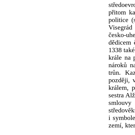
středoevr
přitom k
politice
Visegrád
česko-uhe
dědicem 
1338 také
krále na 
nároků n
trůn. Ka
později, 
králem, p
sestra Al
smlouvy 
středověk
i symbol
zemí, kte