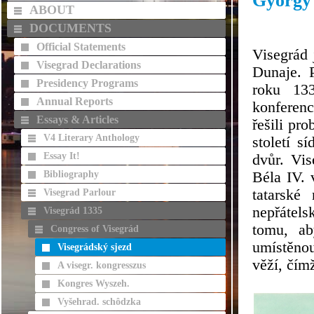
György 
ABOUT
DOCUMENTS
Official Statements
Visegrád 
Visegrad Declarations
Dunaje. 
Presidency Programs
roku 133
Annual Reports
konferenc
Essays & Articles
řešili pr
V4 Literary Anthology
století s
Essay It!
dvůr. Vis
Bibliography
Béla IV. 
tatarské
Visegrad Parlour
nepřátel
Visegrád 1335
tomu, ab
Congress of Visegrád
umístěnou
Visegrádský sjezd
věží, čím
A visegr. kongresszus
Kongres Wyszeh.
Vyšehrad. schôdzka