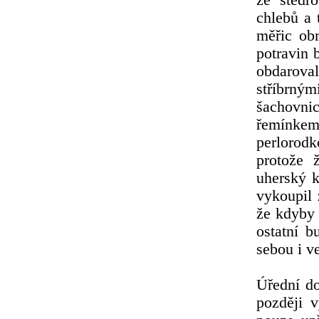
ze štědr
chlebů a 
měřic obr
potravin 
obdarova
stříbrný
šachovni
řemínkem,
perlorodk
protože 
uherský k
vykoupil 
že kdyby 
ostatní b
sebou i v
Úřední d
později v