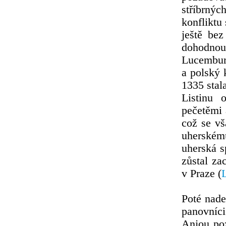
stříbrnýc
konfliktu
ještě bez
dohodnou
Lucemburs
a polský 
1335 stal
Listinu 
pečetěmi 
což se vš
uherském
uherská s
zůstal za
v Praze (
L
Poté nade
panovníci
Anjou poz