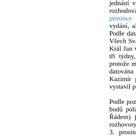
jednání v
rozhodová
prosince
vydání, a
Podle dat
Všech Sva
Král Jan 
tři týdn
protože 
datována
Kazimír 
vystavil 
Podle poz
bodů poř
Řádem) je
rozhovory
3. prosi