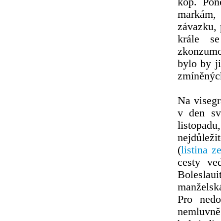
kop. Pon
markám, 
závazku, 
krále s
zkonzumo
bylo by j
zmíněných
Na visegr
v den svá
listopadu
nejdůlež
(
listina 
cesty ve
Boleslau
manželská
Pro nedo
nemluvně 