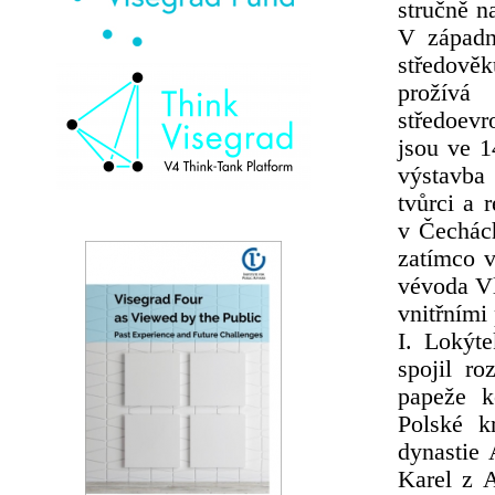
stručně n
V západn
středově
prožívá 
středoevr
jsou ve 1
výstavba
tvůrci a 
v Čechách
zatímco v
vévoda Vl
vnitřními
I. Lokýt
spojil r
papeže k
Polské k
dynastie 
Karel z 