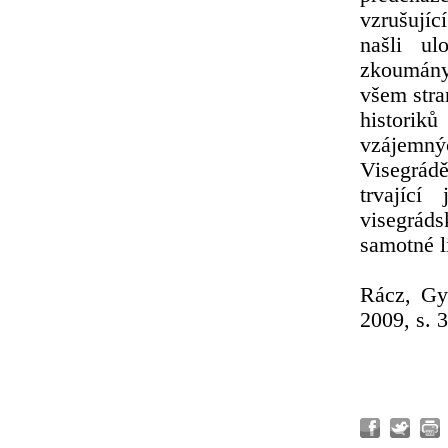
vzrušují
našli ul
zkoumány
všem stra
historiků
vzájemný
Visegrádě
trvajíc
visegrád
samotné li
Rácz, Gy
2009, s. 