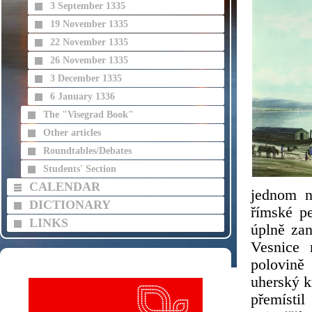
3 September 1335
19 November 1335
22 November 1335
26 November 1335
3 December 1335
6 January 1336
The "Visegrad Book"
Other articles
Roundtables/Debates
Students' Section
CALENDAR
jednom ni
DICTIONARY
římské pe
LINKS
úplně zan
Vesnice 
polovině 
uherský k
přemístil