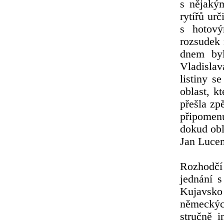
s nějakým
rytířů ur
s hotový
rozsudek 
dnem byl
Vladisla
listiny s
oblast, k
přešla zp
připomen
dokud obl
Jan Luce
Rozhodčí
jednání s
Kujavsko
německýc
stručně 