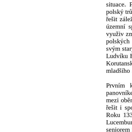
situace. 
polský trů
řešit zál
územní s
využiv zm
polských 
svým star
Ludvíku B
Korutansk
mladšího 
Prvním 
panovníke
mezi oběm
řešit i 
Roku 133
Lucembur
seniorem 