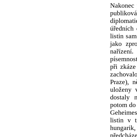
Nakonec p
publiko
diplomati
úředních 
listin sa
jako zpr
nařízení
písemnost
při zkáze
zachoval
Praze), n
uloženy 
dostaly n
potom do 
Geheimes
listin v
hungarik
předcház