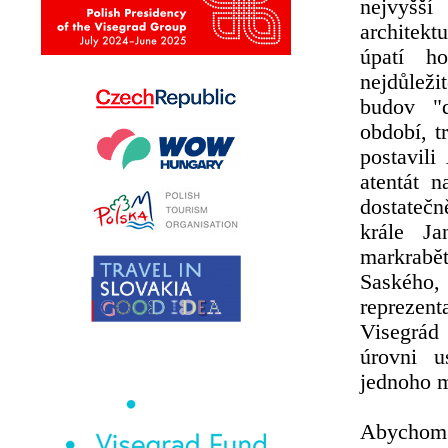
nejvyšší
architekt
úpatí h
nejdůleži
budov "d
období, t
postavil
atentát 
dostatečn
krále J
markrabět
Saského,
reprezent
Visegrád
úrovni u
jednoho m
Abychom 