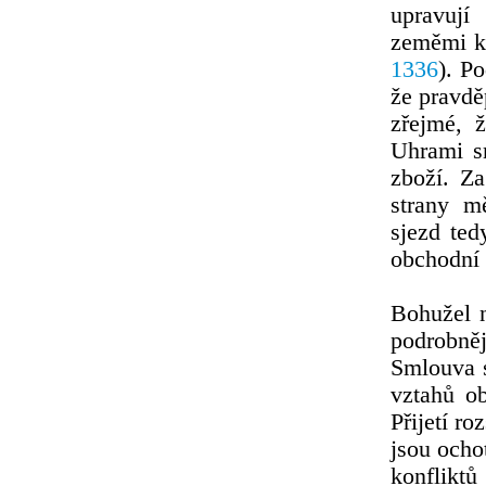
upravují
zeměmi k 
1336
). P
že pravdě
zřejmé, 
Uhrami s
zboží. Z
strany m
sjezd ted
obchodní 
Bohužel n
podrobně
Smlouva s
vztahů o
Přijetí r
jsou ocho
konflikt