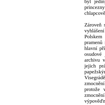
byl jedi
princezny
chlapcově
Zároveň 
vyhlášen
Polskem
pramenů n
hlavní př
osudové 
archivu v
jejich p
papežský
Visegrád
zmocnění 
protože 
zmocnění
výpověďm