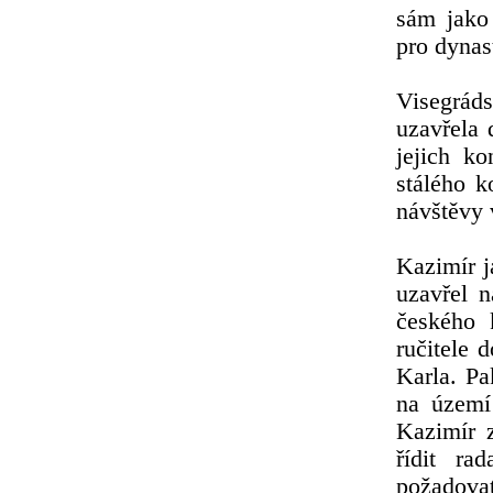
sám jako
pro dynas
Visegráds
uzavřela 
jejich k
stálého 
návštěvy 
Kazimír 
uzavřel 
českého 
ručitele 
Karla. Pa
na území
Kazimír 
řídit ra
požadova