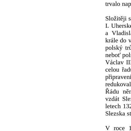
trvalo nap
Složitěji 
I. Uhersk
a Vladis
krále do 
polský tr
neboť pol
Václav II
celou řad
připrav
redukova
Řádu něm
vzdát Sle
letech 13
Slezska s
V roce 1