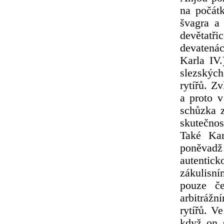
na počátk
švagra a 
devětatři
devatenác
Karla IV.
slezskýc
rytířů. Z
a proto v
schůzka 
skutečnos
Také Kar
poněvad
autentick
zákulisní
pouze če
arbitráž
rytířů. V
když on 