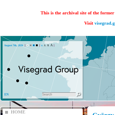
This is the archival site of the forme
Visit
visegrad.
A
A
August 7th, 2026
A
A
Lada (CZ
EN
HOME