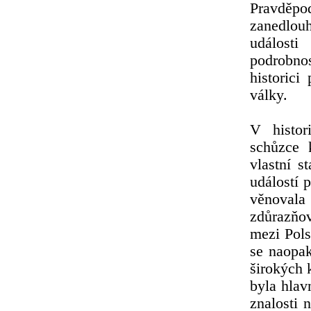
Pravděpo
zanedlouh
události
podrobno
historici
války.
V histor
schůzce k
vlastní s
událostí p
věnovala
zdůrazňo
mezi Pols
se naopak
širokých 
byla hlav
znalosti 