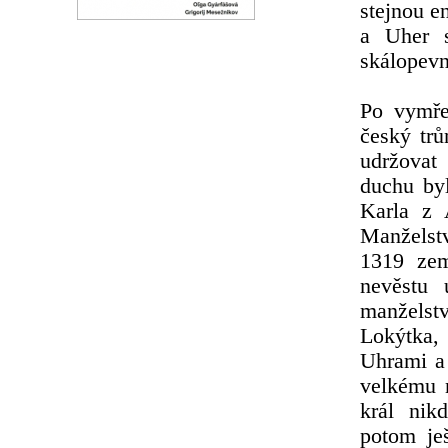
stejnou e
a Uher s
skálopevn
Po vymře
český tr
udržovat
duchu byl
Karla z 
Manželstv
1319 zem
nevěstu 
manželst
Lokýtka,
Uhrami a
velkému 
král nik
potom je