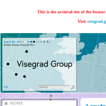
This is the archival site of the forme
Visit
visegrad.
A
A
August 9th, 2026
A
A
Roland, Roman, Romuald (PL)
EN
HOME