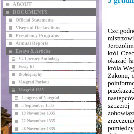
3 grudn
ABOUT
DOCUMENTS
Official Statements
Visegrad Declarations
Czcigodn
Presidency Programs
mistrzow
Annual Reports
Jerozolim
Essays & Articles
król Cze
V4 Literary Anthology
okazać ła
Essay It!
króla Węg
Bibliography
Zakonu, o
poinformo
Visegrad Parlour
przekaza
Visegrád 1335
następcó
Congress of Visegrád
szczerej
3 September 1335
zobowiąz
19 November 1335
zrzeczeni
22 November 1335
pomiędz
26 November 1335