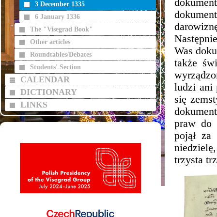
dokumen
3 December 1335
dokument
6 January 1336
darowizn
The "Visegrad Book"
Następni
Other articles
Was doku
Roundtables/Debates
także św
Students' Section
wyrządzo
CALENDAR
ludzi ani
DICTIONARY
się zemst
LINKS
dokument
praw do 
pojął za
niedzielę
trzysta t